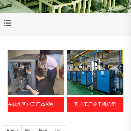

在
杭州客户工厂22KW 空压机正在保养
客户工厂冷干机机组
Home
Pre
Next
Last